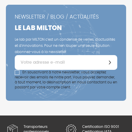
NEWSLETTER / BLOG / ACTUALITÉS
LE LAB MILTON
Le lab par MILTON c’est un condensé de veilles, d'actualités
et d'innovations. Pour ne rien louper une seule solution :
abonnez-vous à la newsletter.
En souscrivant à notre newsletter, vous acceptez
recevoir des emails de notre part. Vous pouvez demander,
à tout moment, la désinscription en nous contactant ou en
passant par votre compte client.
Transporteurs
Certification ISO 9001
professionnels
Certification IATA