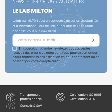
NEWSLETTER / BLOG / ACTUALITÉS
LE LAB MILTON
Le lab par MILTON c’est un condensé de veilles, d'actualités
et d'innovations. Pour ne rien louper une seule solution :
abonnez-vous à la newsletter.
En souscrivant à notre newsletter, vous acceptez
recevoir des emails de notre part. Vous pouvez demander,
à tout moment, la désinscription en nous contactant ou en
passant par votre compte client.
Transporteurs
Certification ISO 9001
professionnels
Certification IATA
Conseils & SAV